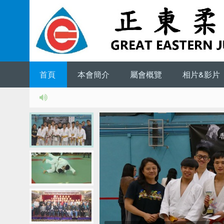
首頁
本會簡介
屬會概覽
相片&影片