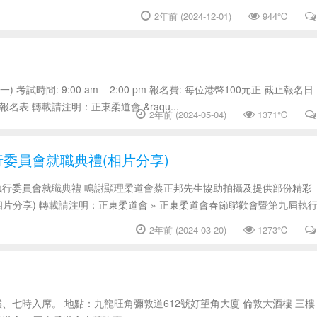
2年前 (2024-12-01)
944℃
 考試時間: 9:00 am – 2:00 pm 報名費: 每位港幣100元正 截止報名日
名表 轉載請注明：正東柔道會 &raqu...
2年前 (2024-05-04)
1371℃
委員會就職典禮(相片分享)
執行委員會就職典禮 鳴謝顯理柔道會蔡正邦先生協助拍攝及提供部份精彩
片分享) 轉載請注明：正東柔道會 » 正東柔道會春節聯歡會暨第九屆執
2年前 (2024-03-20)
1273℃
恭候、七時入席。 地點：九龍旺角彌敦道612號好望角大廈 倫敦大酒樓 三樓