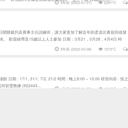
3年前 (2023-07-07)
2291℃
月4日開辦裁判及賽事主任訓練班，讓大家更加了解近年的柔道比賽規則或發
 歡迎綠帶及15歲以上人士參加 日期：3月21，3月28，4月4日 時
3年前 (2023-03-08)
1573℃
7/1, 31/1, 7/2, 21/2 時間 : 晚上8:00 – 10:00 研習內容 : 投
碧雯教練 (922443...
4年前 (2023-01-05)
1549℃
022 週年會員大會及討論新的活動安排, 最重要是與一眾正東屬會教練及委
享...