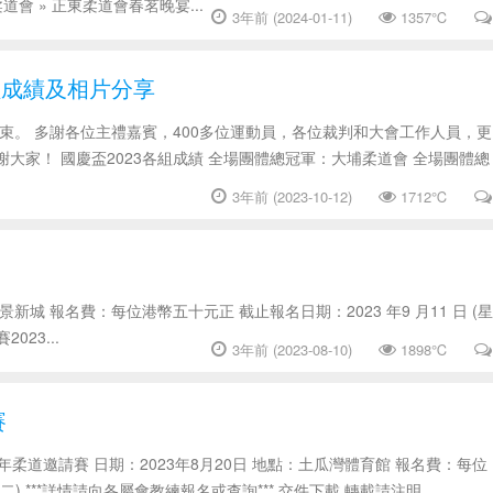
會 » 正東柔道會春茗晚宴...
3年前 (2024-01-11)
1357℃
各組成績及相片分享
滿結束。 多謝各位主禮嘉賓，400多位運動員，各位裁判和大會工作人員，更
家！ 國慶盃2023各組成績 全場團體總冠軍：大埔柔道會 全場團體總
3年前 (2023-10-12)
1712℃
愉景新城 報名費：每位港幣五十元正 截止報名日期：2023 年9 月11 日 (星
23...
3年前 (2023-08-10)
1898℃
賽
週年柔道邀請賽 日期：2023年8月20日 地點：土瓜灣體育館 報名費：每位
) ***詳情請向各屬會教練報名或查詢*** 交件下載 轉載請注明...