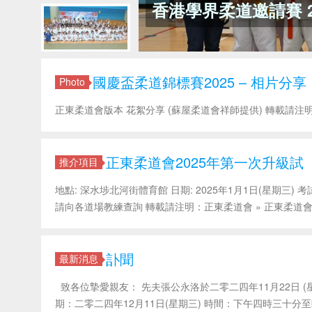
香港學界柔道邀請賽 2
國慶盃柔道錦標賽2025 – 相片分享
Photo
正東柔道會版本 花絮分享 (蘇屋柔道會祥師提供) 轉載請注明：正
正東柔道會2025年第一次升級試
推介項目
地點: 深水埗北河街體育館 日期: 2025年1月1日(星期三) 考試時
請向各道場教練查詢 轉載請注明：正東柔道會 » 正東柔道會2
訃聞
最新消息
致各位摯愛親友： 先夫張公永洛於二零二四年11月22日 (
期：二零二四年12月11日(星期三) 時間：下午四時三十分