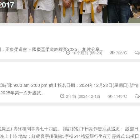
017
東柔道會 » 國慶盃柔道錦標賽2025 – 相片分享...
10个月前 (09-29)
726℃
間: 9:00 am-2:00 pm 截止報名日期：2024年12月22日(星期日) 詳情
025年第一次升級試...
2年前 (2024-12-12)
1140℃
星期五) 壽終積閏享壽七十四歲。 謹訂於以下日期作告別及追思： 設靈日
至晚上十時 地點：紅磡寰宇殯儀館5字樓514禮堂舉行坐夜守靈儀式 出殯日