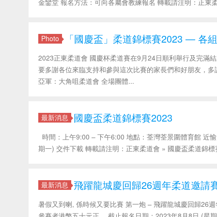
金鑾堂 報名方法：可向各屬會教練報名 轉載請注明：正東柔道
「國慶盃」柔道錦標賽2023 — 
Photo
2023正東柔道會 國慶杯柔道賽在9月24日順利舉行及完
要多謝各位來臨支持和參與這次比賽的家長們和好朋友，多謝大
亞軍：大角咀柔道會 全場團體...
國慶盃柔道錦標賽2023
最新消息
時間：上午9:00 – 下午6:00 地點：荃灣荃景圍體育館 近
期一) 交件下載 轉載請注明：正東柔道會 » 國慶盃柔道錦標賽20
飛躍龍城慶回歸26週年柔道邀請
最新消息
暑假又到喇, 係時候又要比賽 第一炮 – 飛躍龍城慶回歸26
參賽者港幣五十元正。 截止報名日期：2023年8月8日 (星期二