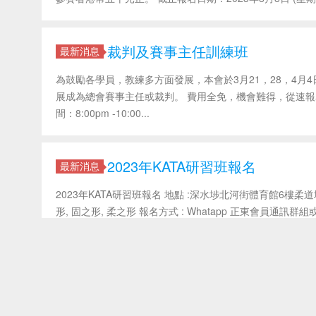
裁判及賽事主任訓練班
最新消息
為鼓勵各學員，教練多方面發展，本會於3月21，28，4
展成為總會賽事主任或裁判。 費用全免，機會難得，從速報名。
間：8:00pm -10:00...
2023年KATA研習班報名
最新消息
2023年KATA研習班報名 地點 :深水埗北河街體育館6樓柔道場館 日期 : 1
形, 固之形, 柔之形 報名方式 : Whatapp 正東會員通訊群組或何
2022 週年會員大會相片分享
最新消息
香港生活開始復常, 正東柔道會活動亦開始復常, 首先舉行2
員聚舊. 轉載請注明：正東柔道會 » 2022 週年會員大會相片分