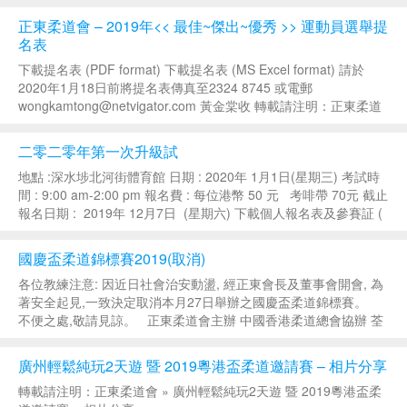
正東柔道會 – 2019年<< 最佳~傑出~優秀 >> 運動員選舉提
名表
下載提名表 (PDF format) 下載提名表 (MS Excel format) 請於
2020年1月18日前將提名表傳真至2324 8745 或電郵
wongkamtong@netvigator.com 黃金棠收 轉載請注明：正東柔道
會 » 正東柔道會 ̵...
二零二零年第一次升級試
地點 :深水埗北河街體育館 日期 : 2020年 1月1日(星期三) 考試時
間 : 9:00 am-2:00 pm 報名費 : 每位港幣 50 元 考啡帶 70元 截止
報名日期 : 2019年 12月7日 (星期六) 下載個人報名表及參賽証 (
PDF format ) ...
國慶盃柔道錦標賽2019(取消)
各位教練注意: 因近日社會治安動盪, 經正東會長及董事會開會, 為
著安全起見,一致決定取消本月27日舉辦之國慶盃柔道錦標賽。
不便之處,敬請見諒。 正東柔道會主辦 中國香港柔道總會協辦 荃
灣區議會贊助 高信金融集團有限公司 中港青年創業總會 亞洲聯網
科技有限公司...
廣州輕鬆純玩2天遊 暨 2019粵港盃柔道邀請賽 – 相片分享
轉載請注明：正東柔道會 » 廣州輕鬆純玩2天遊 暨 2019粵港盃柔