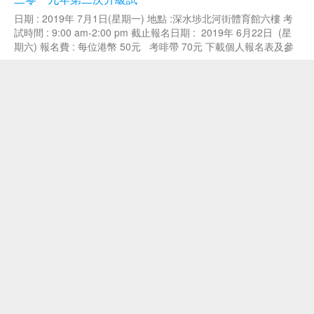
日期 : 2019年 7月1日(星期一) 地點 :深水埗北河街體育館六樓 考
試時間 : 9:00 am-2:00 pm 截止報名日期 : 2019年 6月22日 (星
期六) 報名費 : 每位港幣 50元 考啡帶 70元 下載個人報名表及參
賽証 ( PDF format )...
香港學界柔道邀請賽2019 比賽結果及相片分享
香港學界柔道邀請賽 2019 比賽結果 相片分享 1 相片由香港大學
柔道會提供 相片分享 2 相片由大埔柔道會 Bruce Chan 提供 轉
載請注明：正東柔道會 » 香港學界柔道邀請賽2019 比賽結果及相
片分享...
2018年正東柔道會<最佳~傑出~優秀>運動員名單
下載2018年正東柔道會<最佳~傑出~優秀>運動員名單 轉載請注
明：正東柔道會 » 2018年正東柔道會運動員名單...
正東柔道會春節聯歡會暨(第七屆)委員就職典禮 (會長分享)
正東柔道會2019聯歡晚暨第七届執委會就職典禮，感謝陳主席
jacky兄及各位主禮嘉賓，各位好友，各位師傅，各位會員和晚會
的各位籌委會成員，今晚晚宴在充滿開心和熱鬧中完滿完成，感謝
大家的支持！ 正東柔道會會長 藍國倫 相片分享 轉載請注明：正東