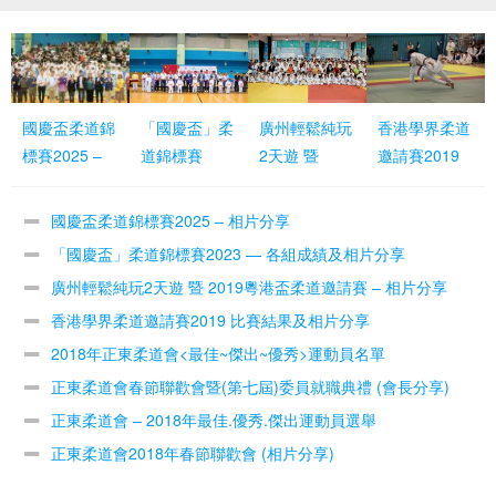
國慶盃柔道錦
「國慶盃」柔
廣州輕鬆純玩
香港學界柔道
標賽2025 –
道錦標賽
2天遊 暨
邀請賽2019
相片分享
2023 — 各組
2019粵港盃
比賽結果及相
成績及相片分
柔道邀請賽 –
片分享
國慶盃柔道錦標賽2025 – 相片分享
享
相片分享
「國慶盃」柔道錦標賽2023 — 各組成績及相片分享
廣州輕鬆純玩2天遊 暨 2019粵港盃柔道邀請賽 – 相片分享
香港學界柔道邀請賽2019 比賽結果及相片分享
2018年正東柔道會<最佳~傑出~優秀>運動員名單
正東柔道會春節聯歡會暨(第七屆)委員就職典禮 (會長分享)
正東柔道會 – 2018年最佳.優秀.傑出運動員選舉
正東柔道會2018年春節聯歡會 (相片分享)