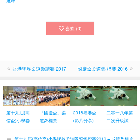
選舉
喜欢 (
0
)
香港學界柔道邀請賽 2017
國慶盃柔道錦 標賽 2016
第十九屆(高
「國慶盃」柔
2018粵港盃
二零一八年第
信盃)小學聯
道錦標賽
(影片分享)
二次升級試
校柔道隊際錦
2018 — 各組
(影片分享)
標賽2019 –
成績及相片分
第十九屆(高信盃)小學聯校柔道隊際錦標賽2019 – 成績及相片