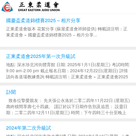
國慶盃柔道錦標賽2025 – 相片分享
正東柔道會版本 花絮分享 (蘇屋柔道會祥師提供) 轉載請注明：正
東柔道會 » 國慶盃柔道錦標賽2025 – 相片分享...
正東柔道會2025年第一次升級試
地點: 深水埗北河街體育館 日期: 2025年1月1日(星期三) 考試時間:
9:00 am-2:00 pm 截止報名日期：2024年12月22日(星期日) 詳情
請向各道場教練查詢 轉載請注明：正東柔道會 » 正東柔道會2025
年第一次升級試...
訃聞
致各位摯愛親友： 先夫張公永洛於二零二四年11月22日 (星期五)
壽終積閏享壽七十四歲。 謹訂於以下日期作告別及追思： 設靈日
期：二零二四年12月11日(星期三) 時間：下午四時三十分至晚上
十時 地點：紅磡寰宇殯儀館5字樓514禮堂舉行坐夜守靈儀式 出殯
日期：二...
2024年第二次升級試
地點: 深水埗北河街市政大廈6樓 日期: 2024年6月10日(星期一) 考