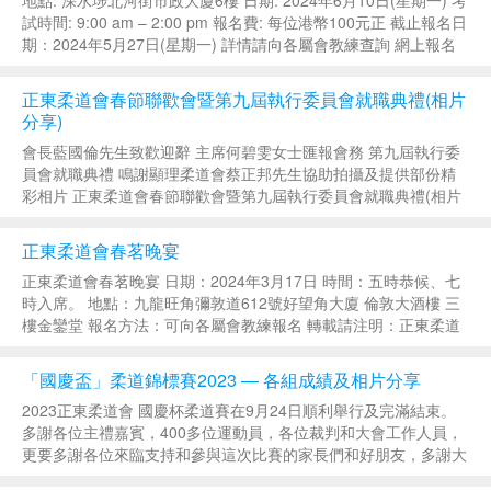
試時間: 9:00 am – 2:00 pm 報名費: 每位港幣100元正 截止報名日
期：2024年5月27日(星期一) 詳情請向各屬會教練查詢 網上報名
表 轉載請注明：正東柔道會 &raqu...
正東柔道會春節聯歡會暨第九屆執行委員會就職典禮(相片
分享)
會長藍國倫先生致歡迎辭 主席何碧雯女士匯報會務 第九屆執行委
員會就職典禮 鳴謝顯理柔道會蔡正邦先生協助拍攝及提供部份精
彩相片 正東柔道會春節聯歡會暨第九屆執行委員會就職典禮(相片
分享) 轉載請注明：正東柔道會 » 正東柔道會春節聯歡會暨第九屆
執行委員會就職典禮(...
正東柔道會春茗晚宴
正東柔道會春茗晚宴 日期：2024年3月17日 時間：五時恭候、七
時入席。 地點：九龍旺角彌敦道612號好望角大廈 倫敦大酒樓 三
樓金鑾堂 報名方法：可向各屬會教練報名 轉載請注明：正東柔道
會 » 正東柔道會春茗晚宴...
「國慶盃」柔道錦標賽2023 — 各組成績及相片分享
2023正東柔道會 國慶杯柔道賽在9月24日順利舉行及完滿結束。
多謝各位主禮嘉賓，400多位運動員，各位裁判和大會工作人員，
更要多謝各位來臨支持和參與這次比賽的家長們和好朋友，多謝大
家！ 國慶盃2023各組成績 全場團體總冠軍：大埔柔道會 全場團體