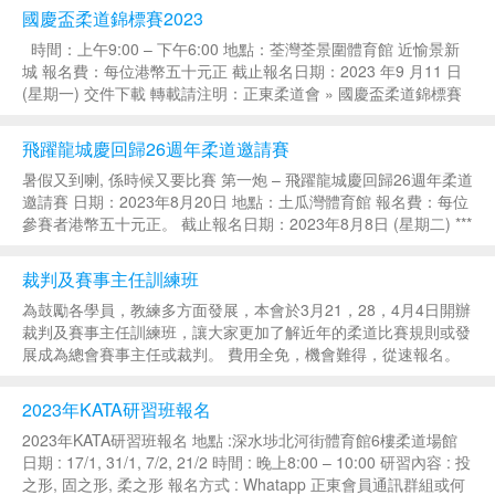
總亞軍：大角咀柔道會 全場團體...
國慶盃柔道錦標賽2023
時間：上午9:00 – 下午6:00 地點：荃灣荃景圍體育館 近愉景新
城 報名費：每位港幣五十元正 截止報名日期：2023 年9 月11 日
(星期一) 交件下載 轉載請注明：正東柔道會 » 國慶盃柔道錦標賽
2023...
飛躍龍城慶回歸26週年柔道邀請賽
暑假又到喇, 係時候又要比賽 第一炮 – 飛躍龍城慶回歸26週年柔道
邀請賽 日期：2023年8月20日 地點：土瓜灣體育館 報名費：每位
參賽者港幣五十元正。 截止報名日期：2023年8月8日 (星期二) ***
詳情請向各屬會教練報名或查詢*** 交件下載 轉載請注明...
裁判及賽事主任訓練班
為鼓勵各學員，教練多方面發展，本會於3月21，28，4月4日開辦
裁判及賽事主任訓練班，讓大家更加了解近年的柔道比賽規則或發
展成為總會賽事主任或裁判。 費用全免，機會難得，從速報名。
歡迎綠帶及15歲以上人士參加 日期：3月21，3月28，4月4日 時
間：8:00pm -10:00...
2023年KATA研習班報名
2023年KATA研習班報名 地點 :深水埗北河街體育館6樓柔道場館
日期 : 17/1, 31/1, 7/2, 21/2 時間 : 晚上8:00 – 10:00 研習內容 : 投
之形, 固之形, 柔之形 報名方式 : Whatapp 正東會員通訊群組或何