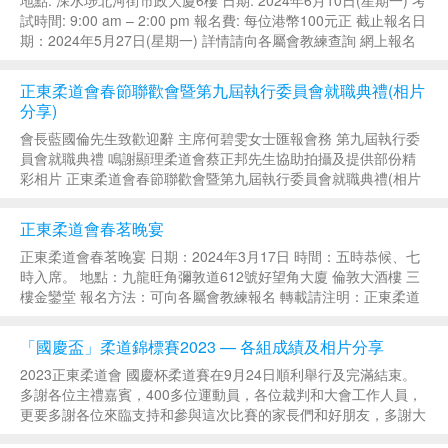
試時間: 9:00 am – 2:00 pm 報名費: 每位港幣100元正 截止報名日
期：2024年5月27日(星期一) 詳情請向各屬會教練查詢 網上報名
表 轉載請注明：正東柔道會 &raqu...
正東柔道會春節聯歡會暨第九屆執行委員會就職典禮(相片
分享)
會長藍國倫先生致歡迎辭 主席何碧雯女士匯報會務 第九屆執行委
員會就職典禮 鳴謝顯理柔道會蔡正邦先生協助拍攝及提供部份精
彩相片 正東柔道會春節聯歡會暨第九屆執行委員會就職典禮(相片
分享) 轉載請注明：正東柔道會 » 正東柔道會春節聯歡會暨第九屆
執行委員會就職典禮(...
正東柔道會春茗晚宴
正東柔道會春茗晚宴 日期：2024年3月17日 時間：五時恭候、七
時入席。 地點：九龍旺角彌敦道612號好望角大廈 倫敦大酒樓 三
樓金鑾堂 報名方法：可向各屬會教練報名 轉載請注明：正東柔道
會 » 正東柔道會春茗晚宴...
「國慶盃」柔道錦標賽2023 — 各組成績及相片分享
2023正東柔道會 國慶杯柔道賽在9月24日順利舉行及完滿結束。
多謝各位主禮嘉賓，400多位運動員，各位裁判和大會工作人員，
更要多謝各位來臨支持和參與這次比賽的家長們和好朋友，多謝大
家！ 國慶盃2023各組成績 全場團體總冠軍：大埔柔道會 全場團體