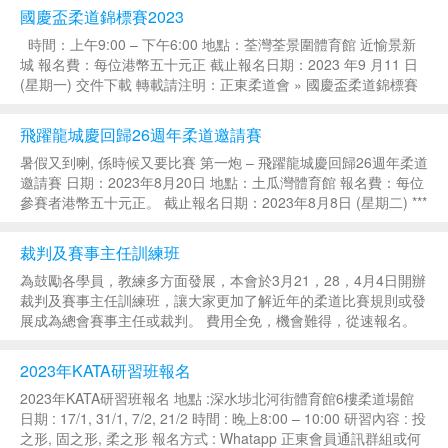
總亞軍：大角咀柔道會 全場團體...
國慶盃柔道錦標賽2023
時間：上午9:00 – 下午6:00 地點：荃灣荃景圍體育館 近愉景新
城 報名費：每位港幣五十元正 截止報名日期：2023 年9 月11 日
(星期一) 交件下載 轉載請注明：正東柔道會 » 國慶盃柔道錦標賽
2023...
飛躍龍城慶回歸26週年柔道邀請賽
暑假又到喇, 係時候又要比賽 第一炮 – 飛躍龍城慶回歸26週年柔道
邀請賽 日期：2023年8月20日 地點：土瓜灣體育館 報名費：每位
參賽者港幣五十元正。 截止報名日期：2023年8月8日 (星期二) ***
詳情請向各屬會教練報名或查詢*** 交件下載 轉載請注明...
裁判及賽事主任訓練班
為鼓勵各學員，教練多方面發展，本會於3月21，28，4月4日開辦
裁判及賽事主任訓練班，讓大家更加了解近年的柔道比賽規則或發
展成為總會賽事主任或裁判。 費用全免，機會難得，從速報名。
歡迎綠帶及15歲以上人士參加 日期：3月21，3月28，4月4日 時
間：8:00pm -10:00...
2023年KATA研習班報名
2023年KATA研習班報名 地點 :深水埗北河街體育館6樓柔道場館
日期 : 17/1, 31/1, 7/2, 21/2 時間 : 晚上8:00 – 10:00 研習內容 : 投
之形, 固之形, 柔之形 報名方式 : Whatapp 正東會員通訊群組或何