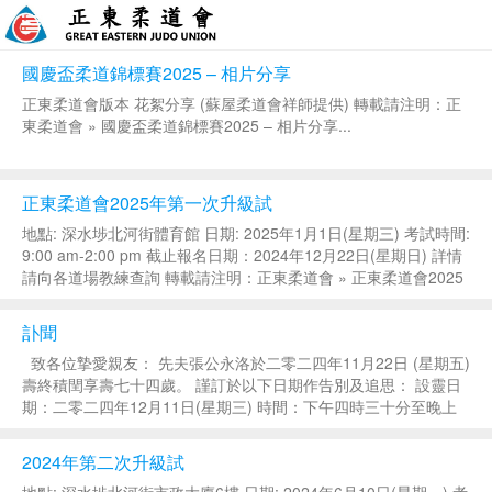
國慶盃柔道錦標賽2025 – 相片分享
正東柔道會版本 花絮分享 (蘇屋柔道會祥師提供) 轉載請注明：正
東柔道會 » 國慶盃柔道錦標賽2025 – 相片分享...
正東柔道會2025年第一次升級試
地點: 深水埗北河街體育館 日期: 2025年1月1日(星期三) 考試時間:
9:00 am-2:00 pm 截止報名日期：2024年12月22日(星期日) 詳情
請向各道場教練查詢 轉載請注明：正東柔道會 » 正東柔道會2025
年第一次升級試...
訃聞
致各位摯愛親友： 先夫張公永洛於二零二四年11月22日 (星期五)
壽終積閏享壽七十四歲。 謹訂於以下日期作告別及追思： 設靈日
期：二零二四年12月11日(星期三) 時間：下午四時三十分至晚上
十時 地點：紅磡寰宇殯儀館5字樓514禮堂舉行坐夜守靈儀式 出殯
日期：二...
2024年第二次升級試
地點: 深水埗北河街市政大廈6樓 日期: 2024年6月10日(星期一) 考