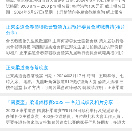
試時間: 9:00 am – 2:00 pm 報名費: 每位港幣100元正 截止報名日
期：2024年5月27日(星期一) 詳情請向各屬會教練查詢 網上報名
表 轉載請注明：正東柔道會 &raqu...
正東柔道會春節聯歡會暨第九屆執行委員會就職典禮(相片
分享)
會長藍國倫先生致歡迎辭 主席何碧雯女士匯報會務 第九屆執行委
員會就職典禮 鳴謝顯理柔道會蔡正邦先生協助拍攝及提供部份精
彩相片 正東柔道會春節聯歡會暨第九屆執行委員會就職典禮(相片
分享) 轉載請注明：正東柔道會 » 正東柔道會春節聯歡會暨第九屆
執行委員會就職典禮(...
正東柔道會春茗晚宴
正東柔道會春茗晚宴 日期：2024年3月17日 時間：五時恭候、七
時入席。 地點：九龍旺角彌敦道612號好望角大廈 倫敦大酒樓 三
樓金鑾堂 報名方法：可向各屬會教練報名 轉載請注明：正東柔道
會 » 正東柔道會春茗晚宴...
「國慶盃」柔道錦標賽2023 — 各組成績及相片分享
2023正東柔道會 國慶杯柔道賽在9月24日順利舉行及完滿結束。
多謝各位主禮嘉賓，400多位運動員，各位裁判和大會工作人員，
更要多謝各位來臨支持和參與這次比賽的家長們和好朋友，多謝大
家！ 國慶盃2023各組成績 全場團體總冠軍：大埔柔道會 全場團體