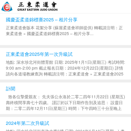
國慶盃柔道錦標賽2025 – 相片分享
正東柔道會版本 花絮分享 (蘇屋柔道會祥師提供) 轉載請注明：正
東柔道會 » 國慶盃柔道錦標賽2025 – 相片分享...
正東柔道會2025年第一次升級試
地點: 深水埗北河街體育館 日期: 2025年1月1日(星期三) 考試時間:
9:00 am-2:00 pm 截止報名日期：2024年12月22日(星期日) 詳情
請向各道場教練查詢 轉載請注明：正東柔道會 » 正東柔道會2025
年第一次升級試...
訃聞
致各位摯愛親友： 先夫張公永洛於二零二四年11月22日 (星期五)
壽終積閏享壽七十四歲。 謹訂於以下日期作告別及追思： 設靈日
期：二零二四年12月11日(星期三) 時間：下午四時三十分至晚上
十時 地點：紅磡寰宇殯儀館5字樓514禮堂舉行坐夜守靈儀式 出殯
日期：二...
2024年第二次升級試
地點: 深水埗北河街市政大廈6樓 日期: 2024年6月10日(星期一) 考