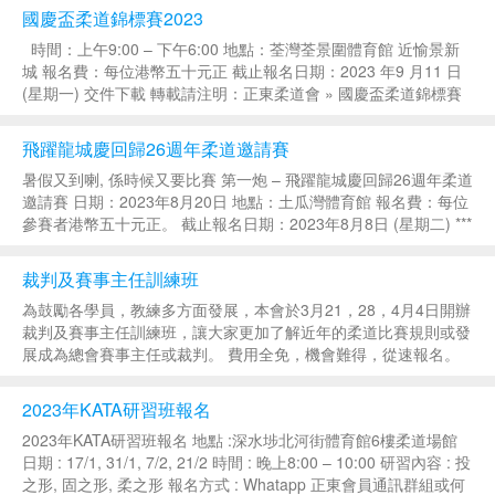
總亞軍：大角咀柔道會 全場團體...
國慶盃柔道錦標賽2023
時間：上午9:00 – 下午6:00 地點：荃灣荃景圍體育館 近愉景新
城 報名費：每位港幣五十元正 截止報名日期：2023 年9 月11 日
(星期一) 交件下載 轉載請注明：正東柔道會 » 國慶盃柔道錦標賽
2023...
飛躍龍城慶回歸26週年柔道邀請賽
暑假又到喇, 係時候又要比賽 第一炮 – 飛躍龍城慶回歸26週年柔道
邀請賽 日期：2023年8月20日 地點：土瓜灣體育館 報名費：每位
參賽者港幣五十元正。 截止報名日期：2023年8月8日 (星期二) ***
詳情請向各屬會教練報名或查詢*** 交件下載 轉載請注明...
裁判及賽事主任訓練班
為鼓勵各學員，教練多方面發展，本會於3月21，28，4月4日開辦
裁判及賽事主任訓練班，讓大家更加了解近年的柔道比賽規則或發
展成為總會賽事主任或裁判。 費用全免，機會難得，從速報名。
歡迎綠帶及15歲以上人士參加 日期：3月21，3月28，4月4日 時
間：8:00pm -10:00...
2023年KATA研習班報名
2023年KATA研習班報名 地點 :深水埗北河街體育館6樓柔道場館
日期 : 17/1, 31/1, 7/2, 21/2 時間 : 晚上8:00 – 10:00 研習內容 : 投
之形, 固之形, 柔之形 報名方式 : Whatapp 正東會員通訊群組或何