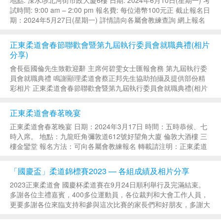
試時間: 9:00 am – 2:00 pm 報名費: 每位港幣100元正 截止報名日
期：2024年5月27日(星期一) 詳情請向各屬會教練查詢 網上報名
表 轉載請注明：正東柔道會 &raqu...
正東柔道會春節聯歡會暨第九屆執行委員會就職典禮(相片
分享)
會長藍國倫先生致歡迎辭 主席何碧雯女士匯報會務 第九屆執行委
員會就職典禮 鳴謝顯理柔道會蔡正邦先生協助拍攝及提供部份精
彩相片 正東柔道會春節聯歡會暨第九屆執行委員會就職典禮(相片
分享) 轉載請注明：正東柔道會 » 正東柔道會春節聯歡會暨第九屆
執行委員會就職典禮(...
正東柔道會春茗晚宴
正東柔道會春茗晚宴 日期：2024年3月17日 時間：五時恭候、七
時入席。 地點：九龍旺角彌敦道612號好望角大廈 倫敦大酒樓 三
樓金鑾堂 報名方法：可向各屬會教練報名 轉載請注明：正東柔道
會 » 正東柔道會春茗晚宴...
「國慶盃」柔道錦標賽2023 — 各組成績及相片分享
2023正東柔道會 國慶杯柔道賽在9月24日順利舉行及完滿結束。
多謝各位主禮嘉賓，400多位運動員，各位裁判和大會工作人員，
更要多謝各位來臨支持和參與這次比賽的家長們和好朋友，多謝大
家！ 國慶盃2023各組成績 全場團體總冠軍：大埔柔道會 全場團體