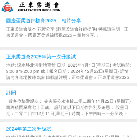
國慶盃柔道錦標賽2025 – 相片分享
正東柔道會版本 花絮分享 (蘇屋柔道會祥師提供) 轉載請注明：正
東柔道會 » 國慶盃柔道錦標賽2025 – 相片分享...
正東柔道會2025年第一次升級試
地點: 深水埗北河街體育館 日期: 2025年1月1日(星期三) 考試時間:
9:00 am-2:00 pm 截止報名日期：2024年12月22日(星期日) 詳情
請向各道場教練查詢 轉載請注明：正東柔道會 » 正東柔道會2025
年第一次升級試...
訃聞
致各位摯愛親友： 先夫張公永洛於二零二四年11月22日 (星期五)
壽終積閏享壽七十四歲。 謹訂於以下日期作告別及追思： 設靈日
期：二零二四年12月11日(星期三) 時間：下午四時三十分至晚上
十時 地點：紅磡寰宇殯儀館5字樓514禮堂舉行坐夜守靈儀式 出殯
日期：二...
2024年第二次升級試
地點: 深水埗北河街市政大廈6樓 日期: 2024年6月10日(星期一) 考