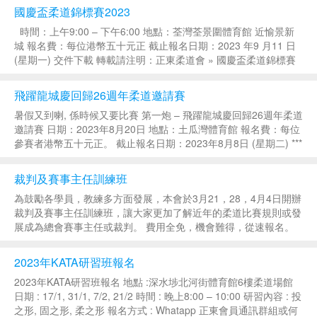
總亞軍：大角咀柔道會 全場團體...
國慶盃柔道錦標賽2023
時間：上午9:00 – 下午6:00 地點：荃灣荃景圍體育館 近愉景新
城 報名費：每位港幣五十元正 截止報名日期：2023 年9 月11 日
(星期一) 交件下載 轉載請注明：正東柔道會 » 國慶盃柔道錦標賽
2023...
飛躍龍城慶回歸26週年柔道邀請賽
暑假又到喇, 係時候又要比賽 第一炮 – 飛躍龍城慶回歸26週年柔道
邀請賽 日期：2023年8月20日 地點：土瓜灣體育館 報名費：每位
參賽者港幣五十元正。 截止報名日期：2023年8月8日 (星期二) ***
詳情請向各屬會教練報名或查詢*** 交件下載 轉載請注明...
裁判及賽事主任訓練班
為鼓勵各學員，教練多方面發展，本會於3月21，28，4月4日開辦
裁判及賽事主任訓練班，讓大家更加了解近年的柔道比賽規則或發
展成為總會賽事主任或裁判。 費用全免，機會難得，從速報名。
歡迎綠帶及15歲以上人士參加 日期：3月21，3月28，4月4日 時
間：8:00pm -10:00...
2023年KATA研習班報名
2023年KATA研習班報名 地點 :深水埗北河街體育館6樓柔道場館
日期 : 17/1, 31/1, 7/2, 21/2 時間 : 晚上8:00 – 10:00 研習內容 : 投
之形, 固之形, 柔之形 報名方式 : Whatapp 正東會員通訊群組或何